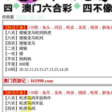
仰画菊
【解澳门四不像】
【解四不像】
139期：兔头，鸡冠，蛇皮，龙尾，猪身，解
【八肖】猪猴龙马蛇鸡狗虎
【六肖】猪猴龙马蛇鸡
【四肖】猪猴龙马
【二肖】猪猴
【一肖】猪
【平肖】狗狗狗
【平尾】888尾
【10码】20.32.11.23.15.27.13.25.14.26
澳门西游记：161990.com
【解四不像】
138期：兔耳，龙角，狗身，猪蹄，蛇尾，解
【八肖】蛇虎
马
鸡羊鼠狗牛
【六肖】蛇虎
马
鸡羊鼠
【四肖】蛇虎
马
鸡