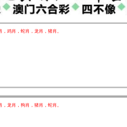
兔肖，鸡肖，蛇肖，龙肖，猪肖。
兔肖，龙肖，狗肖，猪肖，蛇肖。